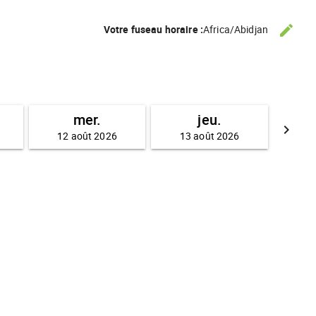
edit
Votre fuseau horaire :
Africa/Abidjan
CHANG
mer.
jeu.
keyboard_arrow_right
12 août 2026
13 août 2026
AVANC